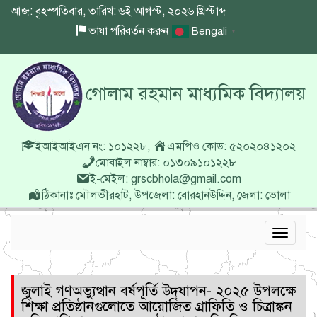
আজ: বৃহস্পতিবার, তারিখ: ৬ই আগস্ট, ২০২৬ খ্রিস্টাব্দ
ভাষা পরিবর্তন করুন
Bengali
▼
গোলাম রহমান মাধ্যমিক বিদ্যালয়
ইআইআইএন নং: ১০১২২৮
,
এমপিও কোড: ৫২০২০৪১২০২
মোবাইল নাম্বার: ০১৩০৯১০১২২৮
ই-মেইল: grscbhola@gmail.com
ঠিকানাঃ মৌলভীরহাট, উপজেলা: বোরহানউদ্দিন, জেলা: ভোলা
Toggle
navigat
জুলাই গণঅভ্যুত্থান বর্ষপূর্তি উদ্‌যাপন- ২০২৫ উপলক্ষে
শিক্ষা প্রতিষ্ঠানগুলোতে আয়োজিত গ্রাফিতি ও চিত্রাঙ্কন