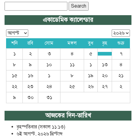
Search
for:
একাডেমিক ক্যালেন্ডার
শনি
রবি
সোম
মঙ্গল
বুধ
বৃহ
শুক্র
১
২
৩
৪
৫
৭
৮
৯
১০
১১
১
১৩
৪
১৫
১৬
১
৮
১৯
২০
২১
২২
২৩
২৪
২৫
২৬
২৭
২
৯
৩০
৩১
আজকের দিন-তারিখ
বৃহস্পতিবার (সকাল ১১:১৩)
৬ই আগস্ট, ২০২৬ খ্রিস্টাব্দ