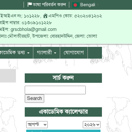
ভাষা পরিবর্তন করুন
Bengali
▼
ইআইএন নং: ১০১২২৮
,
এমপিও কোড: ৫২০২০৪১২০২
বাইল নাম্বার: ০১৩০৯১০১২২৮
মেইল: grscbhola@gmail.com
ানাঃ মৌলভীরহাট, উপজেলা: বোরহানউদ্দিন, জেলা: ভোলা
াডেমিক তথ্য
গ্যালারী
যোগাযোগ
সার্চ করুন
Search
for:
একাডেমিক ক্যালেন্ডার