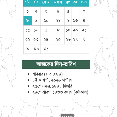
শনি
রবি
সোম
মঙ্গল
বুধ
বৃহ
শুক্র
১
২
৩
৪
৫
৭
৮
৯
১০
১১
১
১৩
৪
১৫
১৬
১
৮
১৯
২০
২১
২২
২৩
২৪
২৫
২৬
২৭
২
৯
৩০
৩১
আজকের দিন-তারিখ
শনিবার (রাত ৪:৪৪)
৮ই আগস্ট, ২০২৬ খ্রিস্টাব্দ
২৫শে সফর, ১৪৪৮ হিজরি
২৪শে শ্রাবণ, ১৪৩৩ বঙ্গাব্দ (বর্ষাকাল)