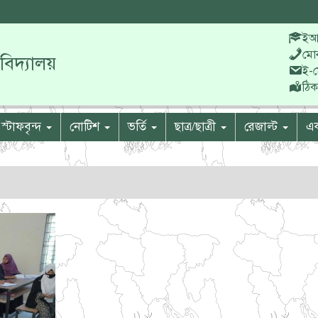
ইআ
মো
বিদ্যালয়
ই-
ঠিক
স্টাফবৃন্দ
নোটিশ
ভর্তি
ছাত্র/ছাত্রী
রেজাল্ট
এক