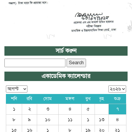
সার্চ করুন
Search
for:
একাডেমিক ক্যালেন্ডার
শনি
রবি
সোম
মঙ্গল
বুধ
বৃহ
শুক্র
১
২
৩
৪
৫
৭
৮
৯
১০
১১
১
১৩
৪
১৫
১৬
১
৮
১৯
২০
২১