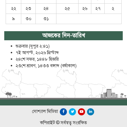
২২
২৩
২৪
২৫
২৬
২৭
২
৯
৩০
৩১
আজকের দিন-তারিখ
শুক্রবার (দুপুর ২:৪১)
৭ই আগস্ট, ২০২৬ খ্রিস্টাব্দ
২৪শে সফর, ১৪৪৮ হিজরি
২৩শে শ্রাবণ, ১৪৩৩ বঙ্গাব্দ (বর্ষাকাল)
সোশ্যাল মিডিয়া
কপিরাইট © সর্বস্বত্ব সংরক্ষিত