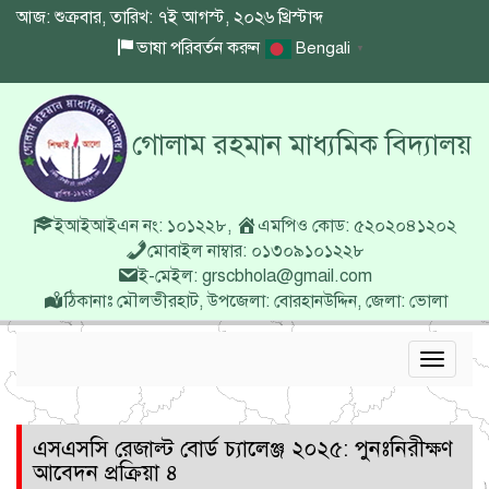
আজ: শুক্রবার, তারিখ: ৭ই আগস্ট, ২০২৬ খ্রিস্টাব্দ
ভাষা পরিবর্তন করুন
Bengali
▼
গোলাম রহমান মাধ্যমিক বিদ্যালয়
ইআইআইএন নং: ১০১২২৮
,
এমপিও কোড: ৫২০২০৪১২০২
মোবাইল নাম্বার: ০১৩০৯১০১২২৮
ই-মেইল: grscbhola@gmail.com
ঠিকানাঃ মৌলভীরহাট, উপজেলা: বোরহানউদ্দিন, জেলা: ভোলা
Toggle
navigat
এসএসসি রেজাল্ট বোর্ড চ্যালেঞ্জ ২০২৫: পুনঃনিরীক্ষণ
আবেদন প্রক্রিয়া ৪